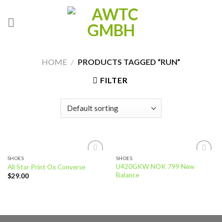
Skip
to
content
HOME
/
PRODUCTS TAGGED “RUN”
FILTER
SHOES
SHOES
Add to
Add to
U420GKW NOK 799 New
All Star Print Ox Converse
wishlist
wishlist
Balance
$
29.00