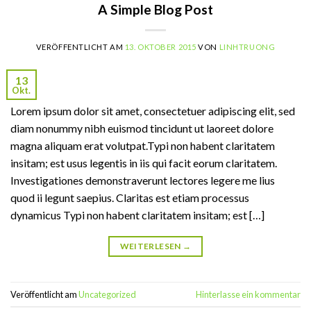
A Simple Blog Post
VERÖFFENTLICHT AM
13. OKTOBER 2015
VON
LINHTRUONG
13
Okt.
Lorem ipsum dolor sit amet, consectetuer adipiscing elit, sed
diam nonummy nibh euismod tincidunt ut laoreet dolore
magna aliquam erat volutpat.Typi non habent claritatem
insitam; est usus legentis in iis qui facit eorum claritatem.
Investigationes demonstraverunt lectores legere me lius
quod ii legunt saepius. Claritas est etiam processus
dynamicus Typi non habent claritatem insitam; est […]
WEITERLESEN
→
Veröffentlicht am
Uncategorized
Hinterlasse ein kommentar