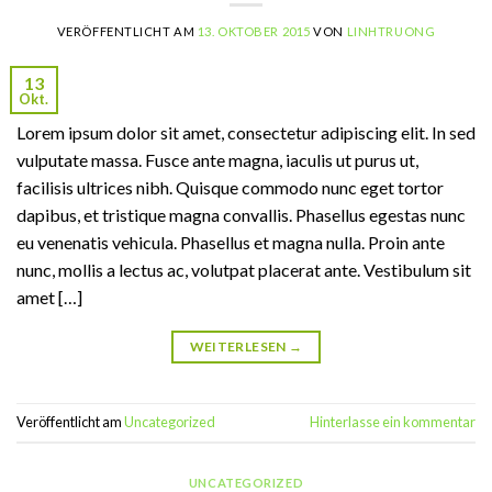
VERÖFFENTLICHT AM
13. OKTOBER 2015
VON
LINHTRUONG
13
Okt.
Lorem ipsum dolor sit amet, consectetur adipiscing elit. In sed
vulputate massa. Fusce ante magna, iaculis ut purus ut,
facilisis ultrices nibh. Quisque commodo nunc eget tortor
dapibus, et tristique magna convallis. Phasellus egestas nunc
eu venenatis vehicula. Phasellus et magna nulla. Proin ante
nunc, mollis a lectus ac, volutpat placerat ante. Vestibulum sit
amet […]
WEITERLESEN
→
Veröffentlicht am
Uncategorized
Hinterlasse ein kommentar
UNCATEGORIZED