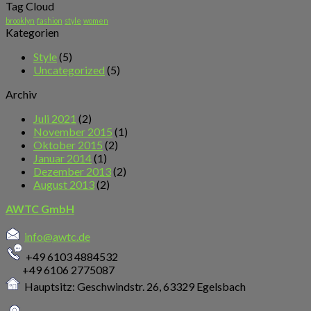
Tag Cloud
brooklyn
fashion
style
women
Kategorien
Style
(5)
Uncategorized
(5)
Archiv
Juli 2021
(2)
November 2015
(1)
Oktober 2015
(2)
Januar 2014
(1)
Dezember 2013
(2)
August 2013
(2)
AWTC GmbH
info@awtc.de
+49 6103 4884532
+49 6106 2775087
Hauptsitz: Geschwindstr. 26,
63329 Egelsbach