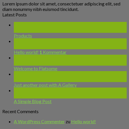
Lorem ipsum dolor sit amet, consectetuer adipiscing elit, sed
diam nonummy nibh euismod tincidunt.
Latest Posts
16
Juli
Products
15
Juli
Hello world!
1
Kommentar
19
Nov.
Welcome to Flatsome
13
Okt.
Just another post with A Gallery
13
Okt.
A Simple Blog Post
Recent Comments
A WordPress Commenter
zu
Hello world!