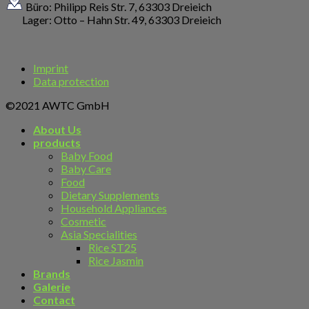
Büro: Philipp Reis Str. 7, 63303 Dreieich
Lager: Otto – Hahn Str. 49, 63303 Dreieich
Imprint
Data protection
©2021 AWTC GmbH
About Us
products
Baby Food
Baby Care
Food
Dietary Supplements
Household Appliances
Cosmetic
Asia Specialities
Rice ST25
Rice Jasmin
Brands
Galerie
Contact