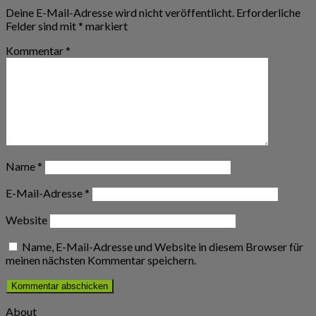
Deine E-Mail-Adresse wird nicht veröffentlicht.
Erforderliche
Felder sind mit
*
markiert
Kommentar
*
Name
*
E-Mail-Adresse
*
Website
Name, E-Mail-Adresse und Website in diesem Browser für
meinen nächsten Kommentar speichern.
About