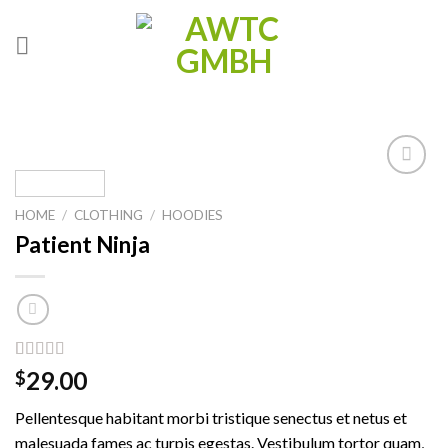
Skip
to
content
Add to
wishlist
HOME
/
CLOTHING
/
HOODIES
Patient Ninja
Rated
3
4.67
29.00
$
out of 5
based on
Pellentesque habitant morbi tristique senectus et netus et
customer
ratings
malesuada fames ac turpis egestas. Vestibulum tortor quam,