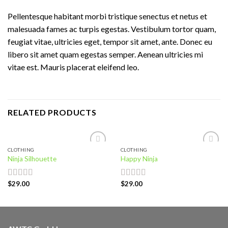
Pellentesque habitant morbi tristique senectus et netus et
malesuada fames ac turpis egestas. Vestibulum tortor quam,
feugiat vitae, ultricies eget, tempor sit amet, ante. Donec eu
libero sit amet quam egestas semper. Aenean ultricies mi
vitae est. Mauris placerat eleifend leo.
RELATED PRODUCTS
CLOTHING
CLOTHING
Add to
Add to
Ninja Silhouette
Happy Ninja
wishlist
wishlist
$
29.00
$
29.00
Rated
Rated
4.00
out
3.00
of 5
out of
5